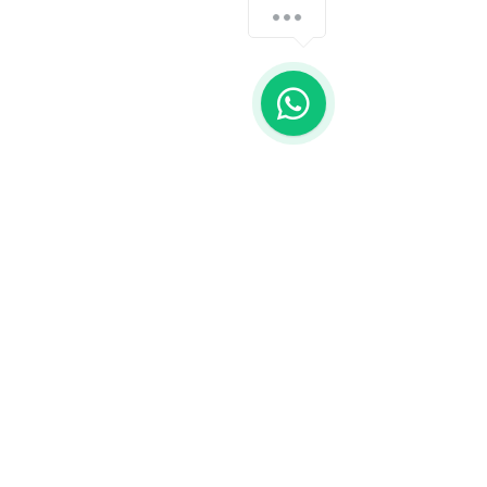
Como podemos te ajudar hoje?
1
Chayenne Souza
Atendimento super rápido, levei
para fazer o orçamento do meu
pc e ele já tinha a peça nova, já
trocou na hora, na minha frente
mesmo e eu já trouxe para casa,
sempre que eu precisar irei
voltar.