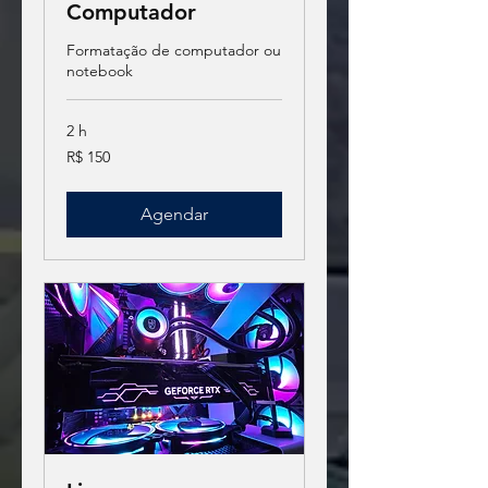
Computador
Formatação de computador ou
notebook
2 h
150
R$ 150
Reais
brasileiros
Agendar