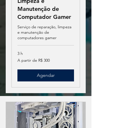
Limpeza e
Manutenção de
Computador Gamer
Serviço de reparação, limpeza
e manutenção de
computadores gamer
3 h
A
A partir de R$ 300
partir
de
R$
300
Agendar