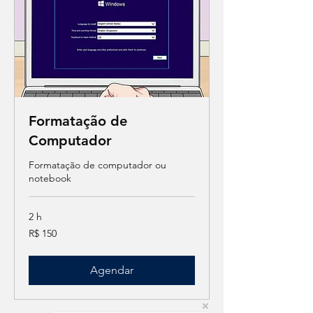
Formatação de
Computador
Formatação de computador ou
notebook
2 h
150
R$ 150
Reais
brasileiros
Agendar