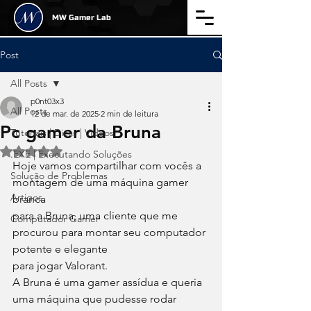
MW Gamer Lab
Post
All Posts
p0nt03x3
All Posts
12 de mar. de 2025
2 min de leitura
Pc gamer da Bruna
Tutoriais | Dicas | Videos
Avaliado com NaN de 5 estrelas.
.EXE | Executando Soluções
Hoje vamos compartilhar com vocês a 
Solução de Problemas
montagem de uma máquina gamer 
Artigos
branca 
para a Bruna, uma cliente que me 
Computador Gamer
procurou para montar seu computador 
potente e elegante 
para jogar Valorant. 
A Bruna é uma gamer assídua e queria 
uma máquina que pudesse rodar 