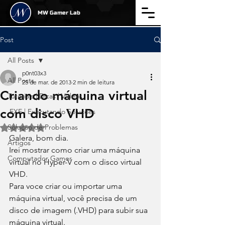
MW Gamer Lab
Post
All Posts
p0nt03x3
All Posts
25 de mar. de 2013
2 min de leitura
Criando máquina virtual
Tutoriais | Dicas | Videos
com disco VHD
.EXE | Executando Soluções
Solução de Problemas
Avaliado com NaN de 5 estrelas.
Galera, bom dia.
Artigos
Irei mostrar como criar uma máquina 
Computador Gamer
virtual no Hyper-V com o disco virtual 
VHD.
Para voce criar ou importar uma 
máquina virtual, você precisa de um 
disco de imagem (.VHD) para subir sua 
máquina virtual.