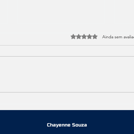
Avaliado com 0 de 5 estrel
Ainda sem avali
Instalação e migração
Prob
Windows Server 2008 R2
após
para Windows Server 2012
R2
Chayenne Souza