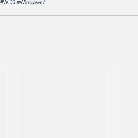
#WDS
#Windows7