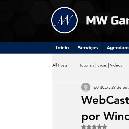
MW Ga
Início
Serviços
Agendame
All Posts
Tutoriais | Dicas | Videos
p0nt03x3
29 de out
Computador Gamer
WebCast 
por Win
Avaliado com NaN d