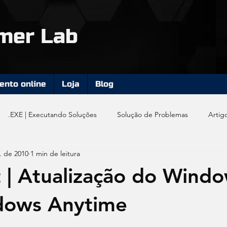
mer Lab
nto online
Loja
Blog
.EXE | Executando Soluções
Solução de Problemas
Artig
. de 2010
1 min de leitura
| Atualização do Windo
dows Anytime
e 5 estrelas.