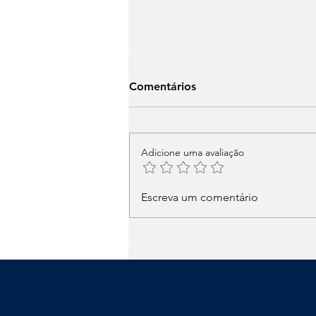
Comentários
Adicione uma avaliação
Trocando a Pasta Térmica do
Escreva um comentário
Seu Computador: Guia
Completo