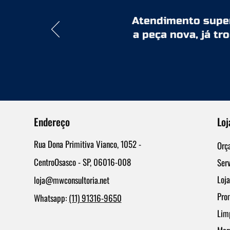
Atendimento super 
a peça nova, já tr
Endereço
Loj
Rua Dona Primitiva Vianco, 1052 -
Orç
CentroOsasco - SP, 06016-008
Serv
Loja
loja@mwconsultoria.net
Pro
Whatsapp:
(11) 91316-9650
Lim