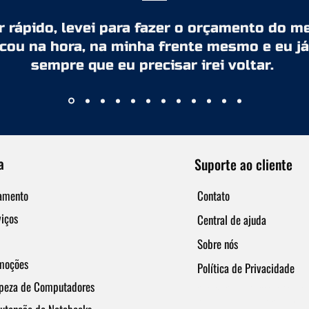
rápido, levei para fazer o orçamento do meu
ocou na hora, na minha frente mesmo e eu já
sempre que eu precisar irei voltar.
a
Suporte ao cliente
amento
Contato
iços
Central de ajuda
Sobre nós
moções
Política de Privacidade
peza de Computadores
montagem de pc - assistencia tecni
computador - loja de computador -