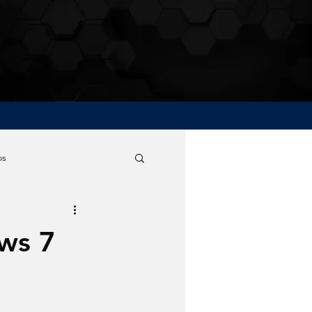
os
ws 7