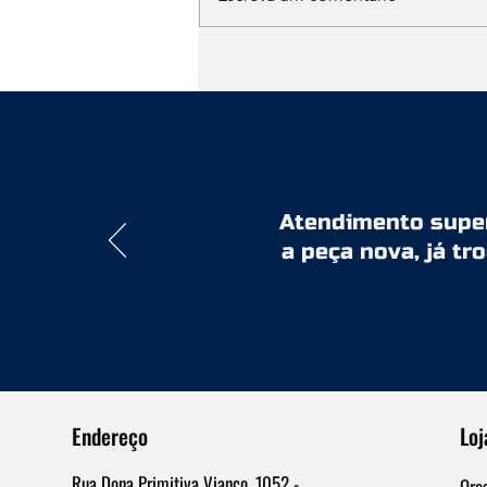
gabinete, siga esta ordem — é
exatamente a sequência q
Atendimento super 
a peça nova, já tr
Endereço
Loj
Rua Dona Primitiva Vianco, 1052 -
Orç