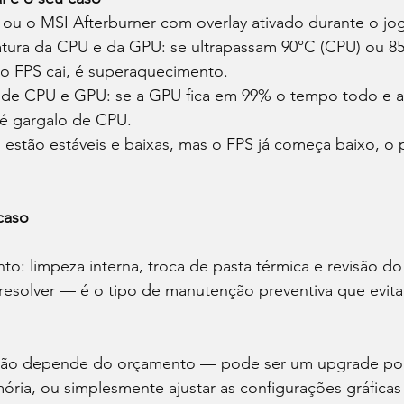
u o MSI Afterburner com overlay ativado durante o jog
tura da CPU e da GPU: se ultrapassam 90°C (CPU) ou 8
 FPS cai, é superaquecimento. 
 de CPU e GPU: se a GPU fica em 99% o tempo todo e a
é gargalo de CPU. 
 estão estáveis e baixas, mas o FPS já começa baixo, o
caso
o: limpeza interna, troca de pasta térmica e revisão do 
esolver — é o tipo de manutenção preventiva que evita
lução depende do orçamento — pode ser um upgrade pon
ia, ou simplesmente ajustar as configurações gráficas 