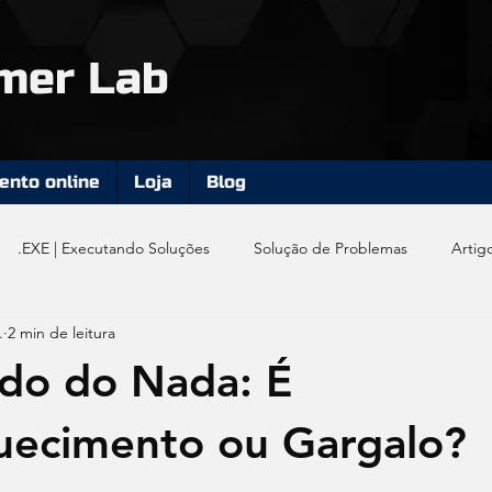
mer Lab
nto online
Loja
Blog
.EXE | Executando Soluções
Solução de Problemas
Artig
.
2 min de leitura
do do Nada: É
uecimento ou Gargalo?
e 5 estrelas.