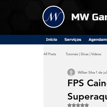
MW Ga
Início
Serviços
Agendame
All Posts
Tutoriais | Dicas | Videos
Willian Silva
1 de jul
Computador Gamer
FPS Cain
Superaq
Avaliado com NaN d