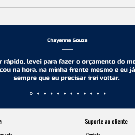
aparecer uma tela azul no meio
(bot
de uma partida importante
como
Chayenne Souza
rápido, levei para fazer o orçamento do meu
ocou na hora, na minha frente mesmo e eu já
sempre que eu precisar irei voltar.
a
Suporte ao cliente
amento
Contato