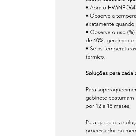
• Abra o HWiNFO64 o
• Observe a tempera
exatamente quando o
• Observe o uso (%)
de 60%, geralmente 
• Se as temperaturas
térmico.
Soluções para cada 
Para superaqueciment
gabinete costumam r
por 12 a 18 meses. 
Para gargalo: a so
processador ou memór