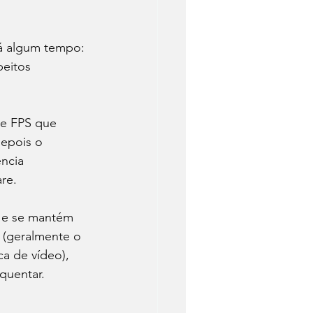
á algum tempo: 
eitos 
de FPS que 
epois o 
ncia 
re.
o e se mantém 
(geralmente o 
a de vídeo), 
uentar. 