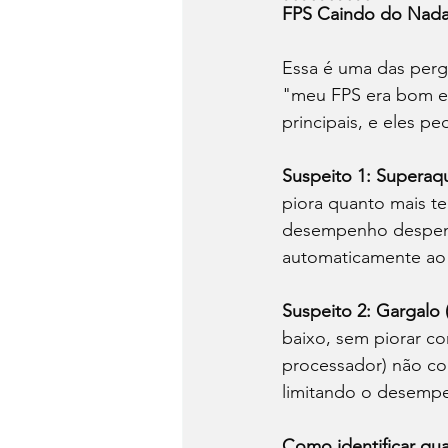
FPS Caindo do Nada
Essa é uma das perg
"meu FPS era bom e 
principais, e eles 
Suspeito 1: Superaqu
piora quanto mais t
desempenho despenc
automaticamente ao a
Suspeito 2: Gargalo 
baixo, sem piorar 
processador) não co
limitando o desemp
Como identificar qua