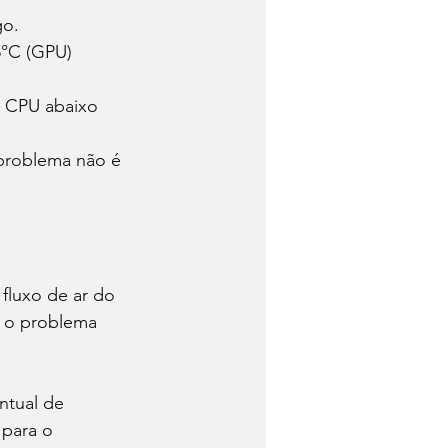
o. 
5°C (GPU) 
 CPU abaixo 
 problema não é 
fluxo de ar do 
 o problema 
tual de 
para o 