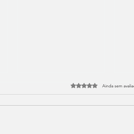
PC Reiniciando Sozinho ou
Avaliado com 0 de 5 estrel
Ainda sem avali
com Tela Azul (BSOD) em
Jogos: Causas e Soluções
PC Reiniciando Sozinho ou com
Tela Azul (BSOD) em Jogos:
Causas e Soluções Poucas coisas
assustam mais um gamer do que
o PC desligar do nada ou
Garg