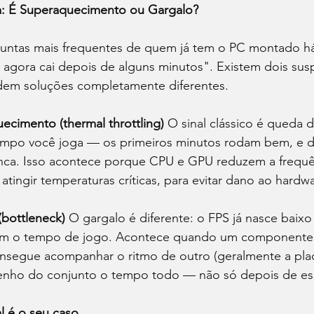
: É Superaquecimento ou Gargalo?
untas mais frequentes de quem já tem o PC montado h
agora cai depois de alguns minutos". Existem dois susp
pedem soluções completamente diferentes.
ecimento (thermal throttling)
 O sinal clássico é queda 
empo você joga — os primeiros minutos rodam bem, e d
a. Isso acontece porque CPU e GPU reduzem a frequê
tingir temperaturas críticas, para evitar dano ao hardwa
(bottleneck)
 O gargalo é diferente: o FPS já nasce baix
com o tempo de jogo. Acontece quando um componente 
nsegue acompanhar o ritmo de outro (geralmente a plac
enho do conjunto o tempo todo — não só depois de esq
l é o seu caso