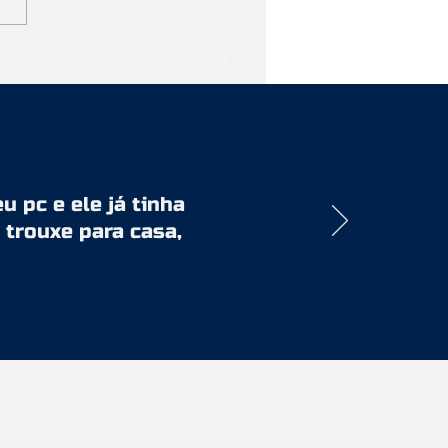
tleneck): O Que é e
 descobrir na prática
 pc e ele já tinha
 trouxe para casa,